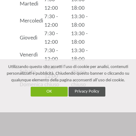
Martedì
12:00
18:00
7:30 -
13:30 -
Mercoledì
12:00
18:00
7:30 -
13:30 -
Giovedì
12:00
18:00
7:30 -
13:30 -
Venerdì
12:00
18:00
Utilizzando questo sito accetti l’uso di cookie per analisi, contenuti
7:30 -
Sabato
chiuso
personalizzati e pubblicità. Chiudendo questo banner o cliccando su
12:00
qualunque elemento della pagina acconsenti all’uso dei cookie.
Domenica
chiuso
chiuso
OK
Privacy Policy